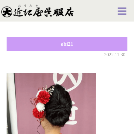
obi21
2022.11.30 |