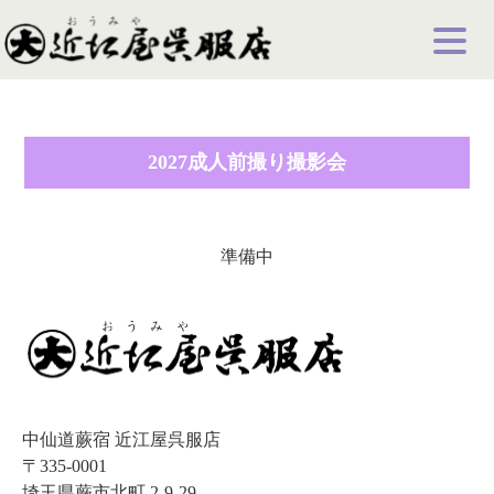
2027成人前撮り撮影会
準備中
中仙道蕨宿 近江屋呉服店
〒335-0001
埼玉県蕨市北町 2-9-29