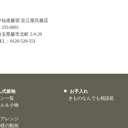
中仙道蕨宿 近江屋呉服店
335-0001
埼玉県蕨市北町 2-9-29
TEL：
0120-529-551
人式振袖
お手入れ
ラン一覧
きものなんでも相談処
イル＆小物
アアレンジ
客様の動画