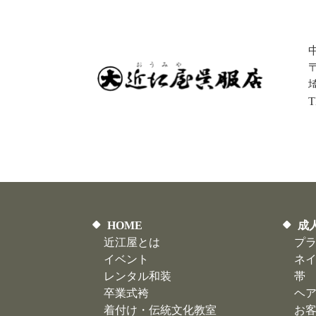
〒
HOME
成
近江屋とは
プ
イベント
ネ
レンタル和装
帯
卒業式袴
ヘ
着付け・伝統文化教室
お